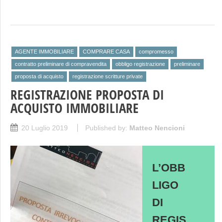
AGENTE IMMOBILIARE
COMPRARE CASA
compromesso
contratto preliminare di compravendita
obbligo registrazione
preliminare
proposta di acquisto
registrazione scritture private
REGISTRAZIONE PROPOSTA DI
ACQUISTO IMMOBILIARE
20 Luglio 2019
Published by:
Matteo Nencioni
L’OBB
LIGO
DI
REGIS