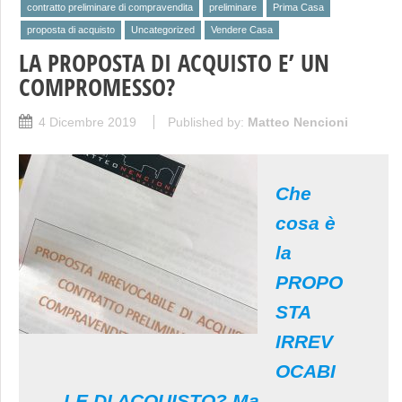
contratto preliminare di compravendita
preliminare
Prima Casa
proposta di acquisto
Uncategorized
Vendere Casa
LA PROPOSTA DI ACQUISTO E’ UN
COMPROMESSO?
4 Dicembre 2019
Published by:
Matteo Nencioni
Che
cosa è
la
PROPO
STA
IRREV
OCABI
LE DI ACQUISTO? Ma