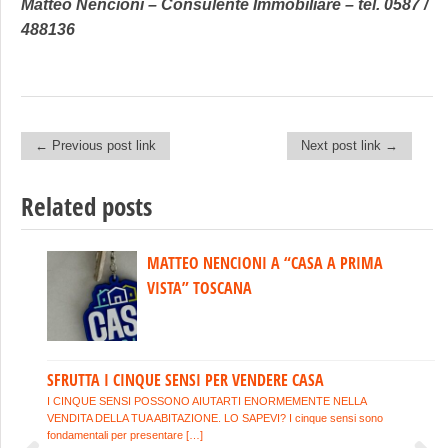
Matteo Nencioni – Consulente Immobiliare – tel. 0587 /
488136
← Previous post link
Next post link →
Post navigation
Related posts
MATTEO NENCIONI A “CASA A PRIMA
COME SI FA A CAPIRE SE UN’AGENZIA
VISTA” TOSCANA
IMMOBILIARE E’ SERIA?
SFRUTTA I CINQUE SENSI PER VENDERE CASA
IL GRANDE SUCCESSO DEL LIBRO DI
MATTEO NENCIONI
I CINQUE SENSI POSSONO AIUTARTI ENORMEMENTE NELLA
VENDITA DELLA TUA ABITAZIONE. LO SAPEVI? I cinque sensi sono
fondamentali per presentare […]