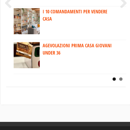
I 10 COMANDAMENTI PER VENDERE
VALORIZZARE LA CASA DELLA NONNA
Previous
Next
CASA
AGEVOLAZIONI PRIMA CASA GIOVANI
IL LIBRO DI MATTEO NENCIONI A RTV38
UNDER 36