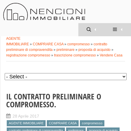
Geom. MATTEO
NENCIONI
»
AGENTE
IMMOBILIARE
»
COMPRARE CASA
»
compromesso
»
contratto
preliminare di compravendita
»
preliminare
»
proposta di acquisto
»
registrazione compromesso
»
trascrizione compromesso
»
Vendere Casa
IL CONTRATTO PRELIMINARE O
COMPROMESSO.
28 Aprile 2017
AGENTE IMMOBILIARE
COMPRARE CASA
compromesso
contratto preliminare di compravendita
preliminare
proposta di acquisto