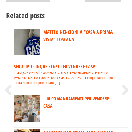
Post navigation
Related posts
MATTEO NENCIONI A “CASA A PRIMA
COME SI FA A CAPIRE SE UN’AGENZIA
VISTA” TOSCANA
IMMOBILIARE E’ SERIA?
SFRUTTA I CINQUE SENSI PER VENDERE CASA
IL GRANDE SUCCESSO DEL LIBRO DI
MATTEO NENCIONI
I CINQUE SENSI POSSONO AIUTARTI ENORMEMENTE NELLA
VENDITA DELLA TUA ABITAZIONE. LO SAPEVI? I cinque sensi sono
fondamentali per presentare […]
I 10 COMANDAMENTI PER VENDERE
VALORIZZARE LA CASA DELLA NONNA
Previous
Next
CASA