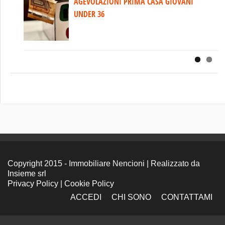
AGEVOLAZIONI PRIMA CASA GIOVANI
IL LIBRO DI MATTEO NENCIONI A RTV38
UNDER 36
Copyright 2015 - Immobiliare Nencioni | Realizzato da
Insieme srl
Privacy Policy
|
Cookie Policy
ACCEDI
CHI SONO
CONTATTAMI