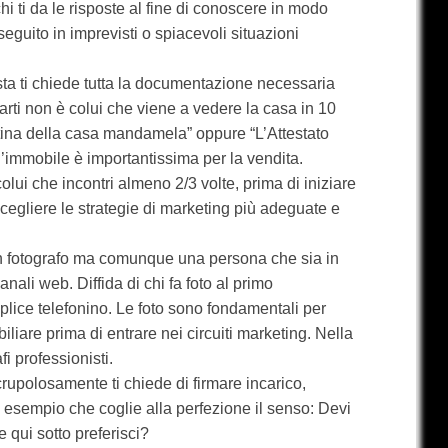
i ti da le risposte al fine di conoscere in modo
eguito in imprevisti o spiacevoli situazioni
ta ti chiede tutta la documentazione necessaria
arti non è colui che viene a vedere la casa in 10
ntina della casa mandamela” oppure “L’Attestato
’immobile è importantissima per la vendita.
lui che incontri almeno 2/3 volte, prima di iniziare
scegliere le strategie di marketing più adeguate e
n fotografo ma comunque una persona che sia in
nali web. Diffida di chi fa foto al primo
ice telefonino. Le foto sono fondamentali per
iliare prima di entrare nei circuiti marketing. Nella
i professionisti.
rupolosamente ti chiede di firmare incarico,
n esempio che coglie alla perfezione il senso: Devi
 qui sotto preferisci?