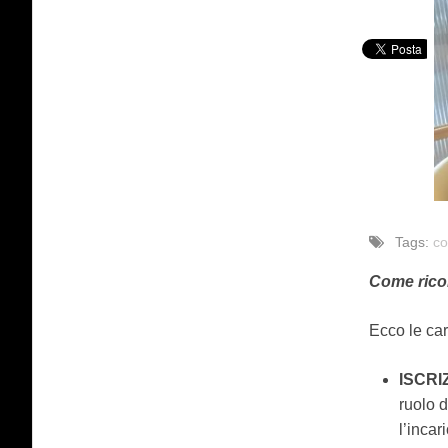
Tags:
co
Come rico
Ecco le car
ISCRI
ruolo d
l’incar