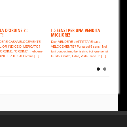
A D’ORDINE E’:
I 5 SENSI PER UNA VENDITA
”!
MIGLIORE!
DERE CASA VELOCEMENTE
Devi VENDERE o AFFITTARE casa
LIOR INDICE DI MERCATO?
VELOCEMENTE? Punta sui 5 sensi! Noi
’ORDINE: “ORDINE”… ebbene
tutti conosciamo benissimo i cinque sensi:
DINE E PULIZIA! L’ordine […]
Gusto, Olfatto, Udito, Vista, Tatto. In […]