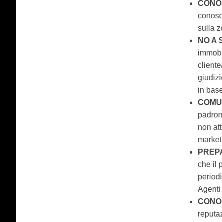
CONO
conosc
sulla z
NO A 
immobi
cliente
giudizi
in base
COMUN
padron
non att
market
PREP
che il
periodi
Agenti 
CONOS
reputaz