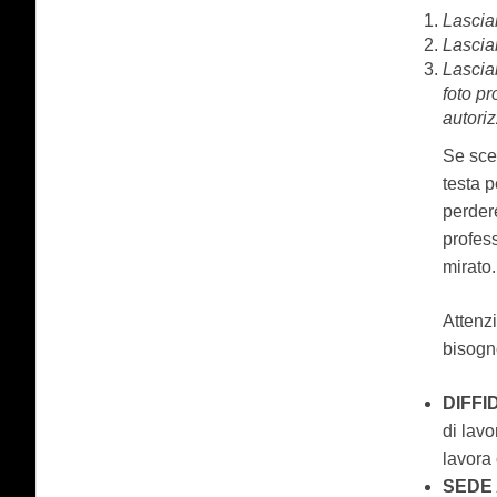
Lascia
Lasciam
Lasciam
foto pr
autoriz
Se sceg
testa p
perder
profess
mirato.
Attenz
bisogn
DIFFI
di lavo
lavora 
SEDE 