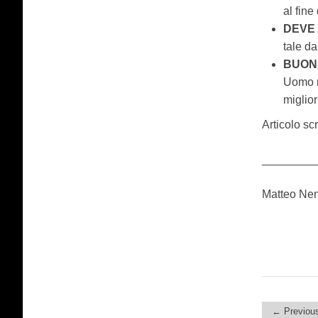
al fine
DEVE 
tale da
BUON
Uomo m
miglior
Articolo sc
________
Matteo Nen
← Previous