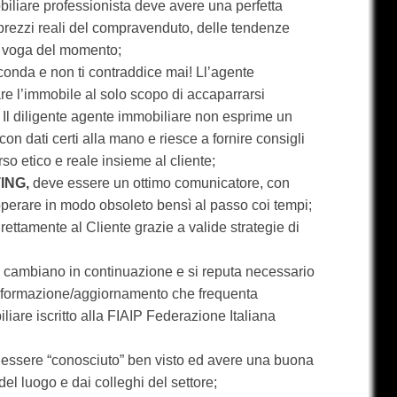
iliare professionista deve avere una perfetta
prezzi reali del compravenduto, delle tendenze
in voga del momento;
econda e non ti contraddice mai! Ll’agente
e l’immobile al solo scopo di accaparrarsi
. Il diligente agente immobiliare non esprime un
on dati certi alla mano e riesce a fornire consigli
orso etico e reale insieme al cliente;
ING,
deve essere un ottimo comunicatore, con
perare in modo obsoleto bensì al passo coi tempi;
irettamente al Cliente grazie a valide strategie di
gi cambiano in continuazione e si reputa necessario
di formazione/aggiornamento che frequenta
liare iscritto alla FIAIP Federazione Italiana
 essere “conosciuto” ben visto ed avere una buona
l luogo e dai colleghi del settore;