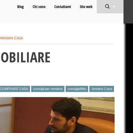
Blog
Chi sono
Contattami
Sito web
Vendere Casa
OBILIARE
COMPRARE CASA
consigli per vendere
consigliaffitto
Vendere Casa