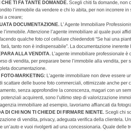
 CHE TI FA TANTE DOMANDE.
Scegli chiti fa domande, non ch
ndito l’immobile da vendere e chi lo abita, per non incorrere in s
i a creare;
UATA DOCUMENTAZIONE.
L’ Agente Immobiliare Professionis
e l’immobile. Attenzione l’agente immobiliare al quale puoi affid
 facendo qualche foto col cellulare chiedendoti “Se hai una pia
 farà, tanto non è indispensabile”. La documentazione inerente l
EPARA ALLA VENDITA.
L’agente immobiliare professionale è co
orso di vendita, per preparare bene l’immobile alla vendita, per 
pleta documentazione.
 FOTO-MARKETING:
L’agente immobiliare non deve essere u
i scattare delle buone foto commerciali, ottimizzate anche per ca
amento, senza approfondire la conoscenza, magari con un sempl
e potenziali acquirenti, sono l’ultimo step di valorizzazione immob
agenzia immobiliare ad esempio, lavoriamo affiancati da fotograf
DA DI CHI NON TI CHIEDE DI FIRMARE NIENTE.
Scegli chi sc
zazione di vendita, privacy, adeguata verifica della clientela. U
 un’auto e vuoi rivolgerti ad una concessionaria. Quale delle tre