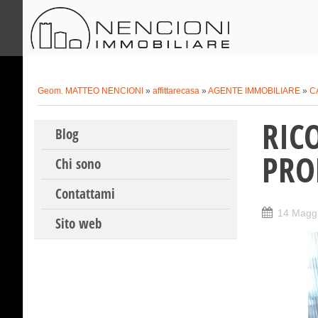
Geom. MATTEO NENCIONI
»
affittarecasa
»
AGENTE IMMOBILIARE
»
C
RIC
Skip to content
Blog
PRO
Chi sono
Contattami
14 Magg
Sito web