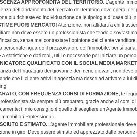
SCENZA APPROFONDITA DEL TERRITORIO.
L’agente immob
enza dell’andamento del mercato del territorio dove opera, dei 
one più richieste ed individuazione delle tipologie di case più 
STIME FUORI MERCATO!
Attenzione, non affidarti a chi ti ass
liare non deve essere un professionista che tende a sovrastimar
/incarico, senza mai contrastare l’opinione del cliente venditore
o personale riguardo il prezzo/valore dell’immobile, bensì parla c
 a statistiche e dati reali, utili e necessarie per iniziare un perc
ICATORE QUALIFICATO CON IL SOCIAL MEDIA MARKET
anza del linguaggio dei giovani e dei meno giovani, non deve o
ende che il cliente arrivi in agenzia ma riesce ad arrivare a lui d
ing;
ARATO, CON FREQUENZA CORSI DI FORMAZIONE
, le leg
 professionista sia sempre più preparato, grazie anche ai corsi 
camente; il mio consiglio è quello di scegliere un Agente Immobi
Immobiliari Professionali.
CIUTO E STIMATO.
L’agente immobiliare professionale deve
ione in giro. Deve essere stimato ed apprezzato dalle persone de