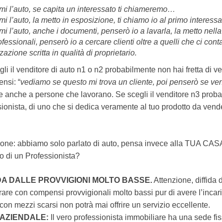
mi l’auto, se capita un interessato ti chiameremo…
i l’auto, la metto in esposizione, ti chiamo io al primo interess
i l’auto, anche i documenti, penserò io a lavarla, la metto nella
ofessionali, penserò io a cercare clienti oltre a quelli che ci con
zazione scritta in qualità di proprietario.
li il venditore di auto n1 o n2 probabilmente non hai fretta di v
ensi: “
vediamo se questo mi trova un cliente, poi penserò se v
e anche a persone che lavorano. Se scegli il venditore n3 proba
ionista, di uno che si dedica veramente al tuo prodotto da vende
ione: abbiamo solo parlato di auto, pensa invece alla TUA CASA l
o di un Professionista?
DA DALLE PROVVIGIONI MOLTO BASSE.
Attenzione, diffida 
rare con compensi provvigionali molto bassi pur di avere l’incari
con mezzi scarsi non potrà mai offrire un servizio eccellente.
AZIENDALE:
Il vero professionista immobiliare ha una sede fissa