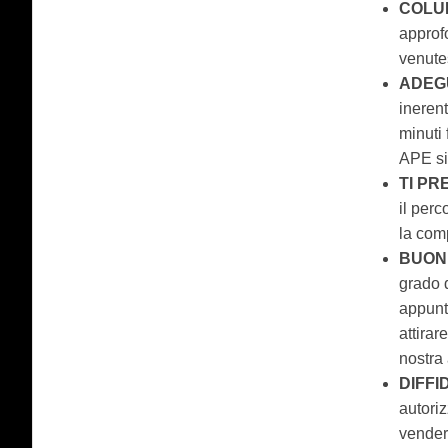
COLUI
approfo
venutes
ADEG
inerent
minuti
APE si
TI PR
il perc
la com
BUON
grado d
appunt
attirar
nostra 
DIFFI
autoriz
vendere