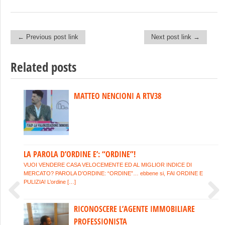
← Previous post link
Next post link →
Post navigation
Related posts
HOME STAGING: consigli pratici per vendere o affittare
MATTEO NENCIONI A RTV38
velocemente
HOME STAGING: Mettere in scena la casa. Ti sembrerà strano, ma nel
mercato attuale bastano alcuni piccoli ed economici accorgimenti […]
LA PAROLA D’ORDINE E’: “ORDINE”!
AFFITTO SICURO!
VUOI VENDERE CASA VELOCEMENTE ED AL MIGLIOR INDICE DI
AFFITTI CASA? VUOI DORMIRE SONNI TRANQUILLI? AFFIDATI AD
MERCATO? PAROLA D’ORDINE: “ORDINE”… ebbene si, FAI ORDINE E
UN BUON AGENTE IMMOBILIARE. Ecco cosa dovrebbe fare per te e
PULIZIA! L’ordine […]
per […]
RICONOSCERE L’AGENTE IMMOBILIARE
Previous
Next
PROFESSIONISTA