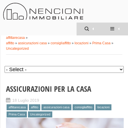
Geom. MATTEO
NENCIONI
»
affittarecasa
»
affitto
»
assicurazioni casa
»
consigliaffitto
»
locazioni
»
Prima Casa
»
Uncategorized
ASSICURAZIONI PER LA CASA
18 Luglio 2019
affittarecasa
affitto
assicurazioni casa
consigliaffitto
locazioni
Prima Casa
Uncategorized