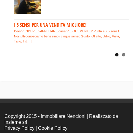
I 5 SENSI PER UNA VENDITA MIGLIORE!
Devi VENDERE o AFFITTARE casa VELOCEMENTE? Punta sui 5 sensi!
Noi tutti conosciamo benissimo i cinque sensi: Gusto, Olfatto, Udito, Vista,
Tatto. In […]
Copyright 2015 - Immobiliare Nencioni | Realizzato da
Insieme srl
Privacy Policy
|
Cookie Policy