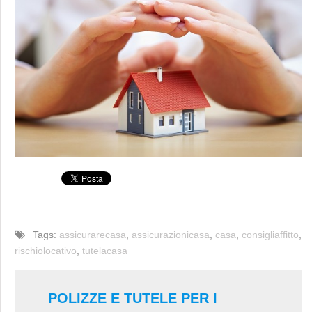
Tags:
assicurarecasa
,
assicurazionicasa
,
casa
,
consigliaffitto
,
rischiolocativo
,
tutelacasa
POLIZZE E TUTELE PER I