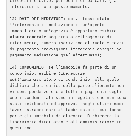
circolari e c.r.o. per bonifici bancari, già 
intercorsi sino a questo momento.

13) 
DATI DEI MEDIATORI
: se vi fosse stato 
l'intervento di mediazione di un'agente 
immobiliare o un'agenzia è opportuno esibire 
visura camerale
 aggiornata dell'agenzia di 
riferimento, numero iscrizione al ruolo e mezzi 
di pagamento provvigioni (fotocopia assegni se 
pagamento mediazione gia’ effettuato);

14) 
CONDOMINIO
: se l’immobile fa parte di un 
condominio, esibire 
liberatoria 
dell’amministratore
 di condominio nella quale 
dichiara che a carico della parte alienante non 
vi sono pendenze e che tutti i pagamenti degli 
oneri condominiali sono in regola e che non sono 
stati deliberati ed approvati negli ultimi mesi 
lavori straordinari al fabbricato di cui fanno 
parte gli immobili da alienare. Richiedere la 
liberatoria direttamente all'amministratore in 
questione
