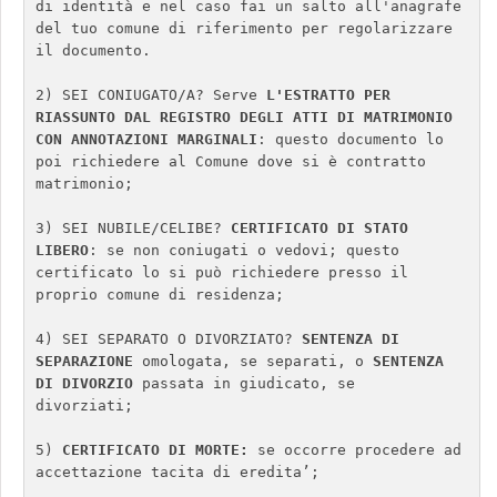
di identità e nel caso fai un salto all'anagrafe 
del tuo comune di riferimento per regolarizzare 
il documento.

2) SEI CONIUGATO/A? Serve 
L'ESTRATTO PER 
RIASSUNTO DAL REGISTRO DEGLI ATTI DI MATRIMONIO 
CON ANNOTAZIONI MARGINALI
: questo documento lo 
poi richiedere al Comune dove si è contratto 
matrimonio; 

3) SEI NUBILE/CELIBE? 
CERTIFICATO DI STATO 
LIBERO
: se non coniugati o vedovi; questo 
certificato lo si può richiedere presso il 
proprio comune di residenza;

4) SEI SEPARATO O DIVORZIATO? 
SENTENZA DI 
SEPARAZIONE
 omologata, se separati, o 
SENTENZA 
DI DIVORZIO
 passata in giudicato, se 
divorziati; 

5) 
CERTIFICATO DI MORTE:
 se occorre procedere ad 
accettazione tacita di eredita’; 
