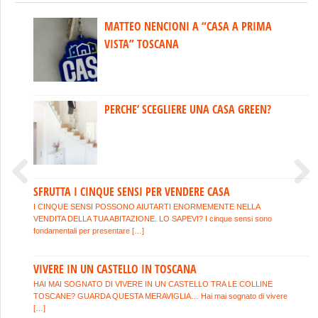
MATTEO NENCIONI A “CASA A PRIMA
I 10 COMANDAMENTI PER VENDERE
VISTA” TOSCANA
CASA
COSA FARE SE TI CONTATTANO DIRETTAMENTE QUANDO
PERCHE’ SCEGLIERE UNA CASA GREEN?
HAI AFFIDATO L’ESCLUSIVA?
HAI GIA’ AFFIDATO LA VENDITA IN ESCLUSIVA AD UN’AGENZIA.
COME COMPORTARSI CON CHI TI CONTATTA PERSONALMENTE?
Hai firmato il contratto […]
SFRUTTA I CINQUE SENSI PER VENDERE CASA
3 COSE DA GUARDARE SE COMPRI CASA
Previous
Next
I CINQUE SENSI POSSONO AIUTARTI ENORMEMENTE NELLA
IN CONDOMINIO
VENDITA DELLA TUA ABITAZIONE. LO SAPEVI? I cinque sensi sono
fondamentali per presentare […]
VIVERE IN UN CASTELLO IN TOSCANA
AGEVOLAZIONI PRIMA CASA GIOVANI
HAI MAI SOGNATO DI VIVERE IN UN CASTELLO TRA LE COLLINE
TOSCANE? GUARDA QUESTA MERAVIGLIA… Hai mai sognato di vivere
UNDER 36
[…]