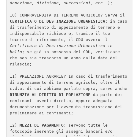
donazione, divisione, successioni, ecc..
); 

10) COMPRAVENDITA DI TERRENO AGRICOLO? Serve il 
CERTIFICATO DI DESTINAZIONE URBANISTICA
: in caso 
di trasferimento di appezzamento di terreno è 
indispensabile richiedere, tramite il tuo 
tecnico di riferimento, il CDU ovvero il 
Certificato di Destinazione Urbanistica in 
bollo
; se già in possesso del CDU, verificare 
che non sia trascorso un anno dalla data del 
rilascio; 

11) PRELAZIONI AGRARIE? In caso di trasferimento 
di appezzamento di terreno agricolo, oltre il 
c.d.u. di cui abbiamo parlato sopra, serve anche 
RINUNZIA AL DIRITTO DI PRELAZIONE
 da parte dei 
confinanti aventi diretto, oppure adeguata 
documentazione per l'avvenuta trasmissione del 
preliminare ai confinanti;

12) 
MEZZI DI PAGAMENTO
: servono tutte le 
fotocopie inerente gli assegni bancari e/o 