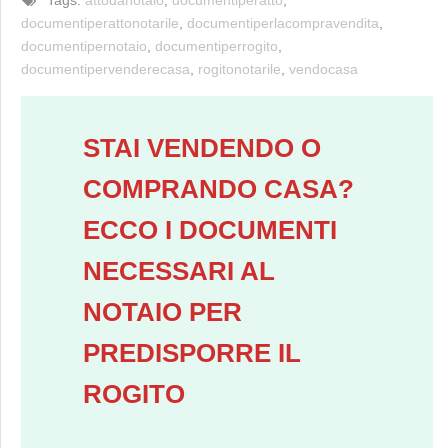
documentiperattonotarile
,
documentiperlacompravendita
,
documentipernotaio
,
documentiperrogito
,
documentipervenderecasa
,
rogitonotarile
,
vendocasa
STAI VENDENDO O
COMPRANDO CASA?
ECCO I DOCUMENTI
NECESSARI AL
NOTAIO PER
PREDISPORRE IL
ROGITO