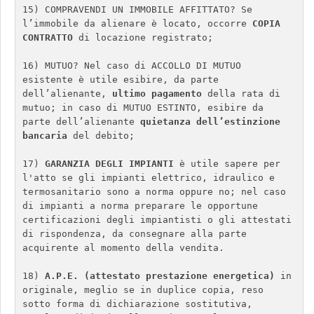
15) COMPRAVENDI UN IMMOBILE AFFITTATO? Se 
l’immobile da alienare è locato, occorre 
COPIA 
CONTRATTO
 di locazione registrato; 

16) MUTUO? Nel caso di ACCOLLO DI MUTUO 
esistente è utile esibire, da parte 
dell’alienante, 
ultimo pagamento
 della rata di 
mutuo; in caso di MUTUO ESTINTO, esibire da 
parte dell’alienante 
quietanza dell’estinzione 
bancaria
 del debito; 

17) 
GARANZIA DEGLI IMPIANTI
 è utile sapere per 
l'atto se gli impianti elettrico, idraulico e 
termosanitario sono a norma oppure no; nel caso 
di impianti a norma preparare le opportune 
certificazioni degli impiantisti o gli attestati 
di rispondenza, da consegnare alla parte 
acquirente al momento della vendita. 

18) 
A.P.E. (attestato prestazione energetica)
 in 
originale, meglio se in duplice copia, reso 
sotto forma di dichiarazione sostitutiva, 