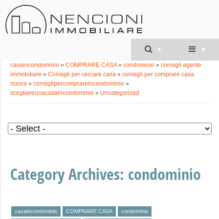
Geom. MATTEO
NENCIONI
»
casaincondominio
»
COMPRARE CASA
»
condominio
»
consigli agente
immobiliare
»
Consigli per cercare casa
»
consigli per comprare casa
nuova
»
consiglipercomprareincondominio
»
scegliereunacasaincondominio
»
Uncategorized
Category Archives:
condominio
casaincondominio
COMPRARE CASA
condominio