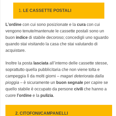
LE CASSETTE POSTALI
L’ordine
con cui sono posizionate e la
cura
con cui
vengono tenute/mantenute le cassette postali sono un
buon
indice
di stabile decoroso; concedigli uno sguardo
quando stai visitando la casa che stai valutando di
acquistare.
Inoltre la posta
lasciata
all’interno delle cassette stesse,
soprattutto quella pubblicitaria che non viene tolta e
campeggia lì da molti giorni –
magari deteriorata dalla
pioggia
– è sicuramente un
buon
segnale
per capire se
quello stabile è occupato da persone
civili
che hanno a
cuore
l’ordine
e la
pulizia
.
2. CITOFONI/CAMPANELLI