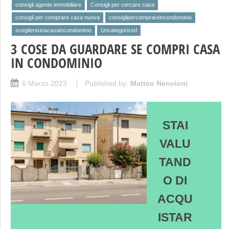
consigli agente immobiliare
Consigli per cercare casa
consigli per comprare casa nuova
consiglipercomprareincondominio
scegliereunacasaincondominio
Uncategorized
3 COSE DA GUARDARE SE COMPRI CASA
IN CONDOMINIO
6 Marzo 2023
Published by:
Matteo Nencioni
STAI
VALU
TAND
O DI
ACQU
ISTAR