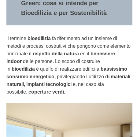
Green: cosa si intende per
Bioedilizia e per Sostenibilità
Il termine
bioedilizia
fa riferimento ad un insieme di
metodi e processi costruttivi che pongono come elemento
principale il
rispetto della natura
ed il
benessere
indoor
delle persone. Lo scopo di costruire
in
bioedilizia
è quello di realizzare edifici a
bassissimo
consumo energetico,
privilegiando l’utilizzo
di materiali
naturali, impianti tecnologici
e, nel caso sia
possibile,
coperture verdi
.